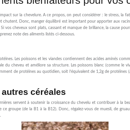
ments bienfaiteurs pour vos
ct sur la chevelure. A ce propos, on peut considérer : le stress, la fati
et chutent. Donc, manger équilibré est important pour apporter aux racin
. Si vos cheveux sont plats, cassant et manque de brillance, la cause pou
renez note des aliments listés ci-dessous.
 protéines. Les poissons et les viandes contiennent des acides aminés com
ale du cheveu et améliore sa structure. Les poissons blanc (comme le vi
mment de protéines au quotidien, soit l’équivalent de 1,2g de protéines (
 autres céréales
ières servent à soutenir la croissance du chevelu et contribuer à la beau
 ce groupe (de la B1 à la B12). Donc, régalez-vous de muesli, de grua
.