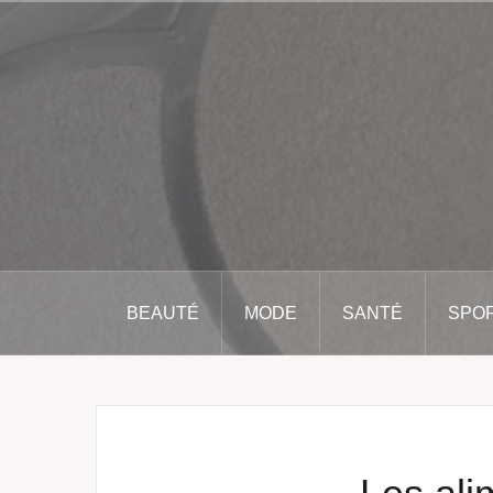
Aller
au
contenu
principal
BEAUTÉ
MODE
SANTÉ
SPO