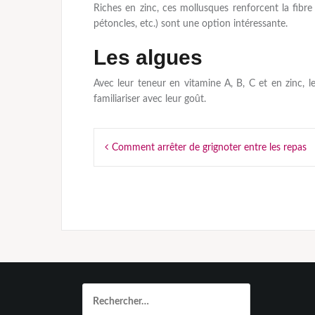
Riches en zinc, ces mollusques renforcent la fibre 
pétoncles, etc.) sont une option intéressante.
Les algues
Avec leur teneur en vitamine A, B, C et en zinc, 
familiariser avec leur goût.
Navigation
Comment arrêter de grignoter entre les repas
de
l’article
Rechercher :