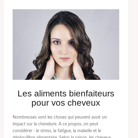
Les aliments bienfaiteurs
pour vos cheveux
Nombreuses sont les choses qui peuvent avoir un
impact sur la chevelure. A ce propos, on peut
considérer : le stress, la fatigue, la maladie et le
déséquilibre alimentaire. Selon la saison, les cheveux