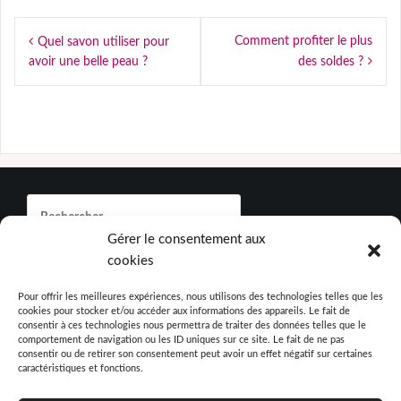
Navigation
Comment profiter le plus
Quel savon utiliser pour
de
avoir une belle peau ?
des soldes ?
l’article
Rechercher :
Gérer le consentement aux
cookies
Articles récents
Pour offrir les meilleures expériences, nous utilisons des technologies telles que les
cookies pour stocker et/ou accéder aux informations des appareils. Le fait de
Peut-on vraiment changer durablement ses habitudes
consentir à ces technologies nous permettra de traiter des données telles que le
alimentaires grâce au SSR Nutrition Obésité ?
comportement de navigation ou les ID uniques sur ce site. Le fait de ne pas
consentir ou de retirer son consentement peut avoir un effet négatif sur certaines
Comment entretenir son logement étudiant facilement au
caractéristiques et fonctions.
quotidien ?