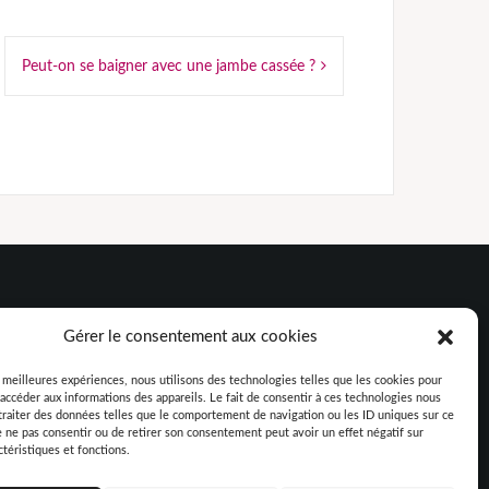
Peut-on se baigner avec une jambe cassée ?
Gérer le consentement aux cookies
ablement ses habitudes alimentaires grâce au SSR
s meilleures expériences, nous utilisons des technologies telles que les cookies pour
accéder aux informations des appareils. Le fait de consentir à ces technologies nous
ent étudiant facilement au quotidien ?
traiter des données telles que le comportement de navigation ou les ID uniques sur ce
 un accident de voiture ?
de ne pas consentir ou de retirer son consentement peut avoir un effet négatif sur
ctéristiques et fonctions.
our ma maison contemporaine ?