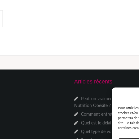
Articles récents
Peut-on vraiment changer dur
Nutrition Obésité ?
Pour offrir le
stocker et/ou 
Comment entretenir son logem
permettra de 
Quel est le délai pour déclarer
site. Le fait 
certaines cara
Quel type de volet choisir p