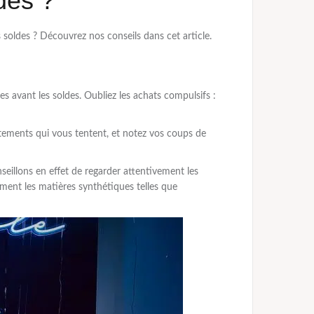
des ?
 soldes ? Découvrez nos conseils dans cet article.
es avant les soldes. Oubliez les achats compulsifs :
êtements qui vous tentent, et notez vos coups de
seillons en effet de regarder attentivement les
olument les matières synthétiques telles que