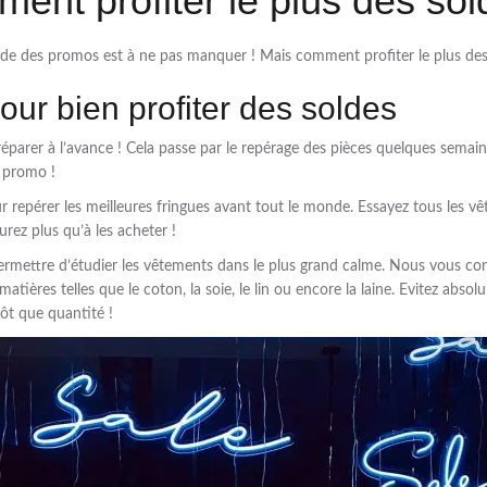
ent profiter le plus des sol
iode des promos est à ne pas manquer ! Mais comment profiter le plus des
ur bien profiter des soldes
préparer à l’avance ! Cela passe par le repérage des pièces quelques semain
n promo !
 repérer les meilleures fringues avant tout le monde. Essayez tous les v
urez plus qu’à les acheter !
permettre d’étudier les vêtements dans le plus grand calme. Nous vous con
 matières telles que le coton, la soie, le lin ou encore la laine. Evitez abs
tôt que quantité !