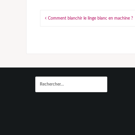
Navigation
Comment blanchir le linge blanc en machine ?
de
l’article
Rechercher :