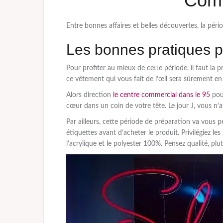
Comm
Entre bonnes affaires et belles découvertes, la pér
Les bonnes pratiques po
Pour profiter au mieux de cette période, il faut la 
ce vêtement qui vous fait de l’œil sera sûrement e
Alors direction
le centre commercial dans le 95
pour
cœur dans un coin de votre tête. Le jour J, vous n’a
Par ailleurs, cette période de préparation va vous 
étiquettes avant d’acheter le produit. Privilégiez les
l’acrylique et le polyester 100%. Pensez qualité, plu