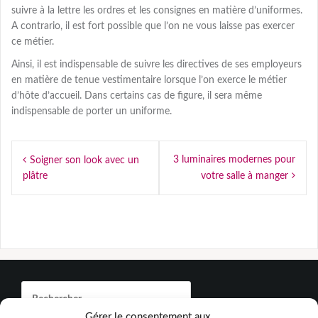
suivre à la lettre les ordres et les consignes en matière d’uniformes.
A contrario, il est fort possible que l’on ne vous laisse pas exercer
ce métier.
Ainsi, il est indispensable de suivre les directives de ses employeurs
en matière de tenue vestimentaire lorsque l’on exerce le métier
d’hôte d’accueil. Dans certains cas de figure, il sera même
indispensable de porter un uniforme.
Navigation
3 luminaires modernes pour
Soigner son look avec un
de
plâtre
votre salle à manger
l’article
Rechercher :
Gérer le consentement aux